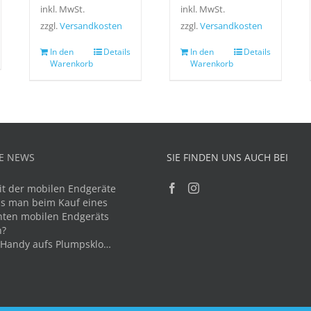
inkl. MwSt.
inkl. MwSt.
zzgl.
Versandkosten
zzgl.
Versandkosten
In den
Details
In den
Details
Warenkorb
Warenkorb
E NEWS
SIE FINDEN UNS AUCH BEI
it der mobilen Endgeräte
s man beim Kauf eines
ten mobilen Endgeräts
n?
 Handy aufs Plumpsklo…