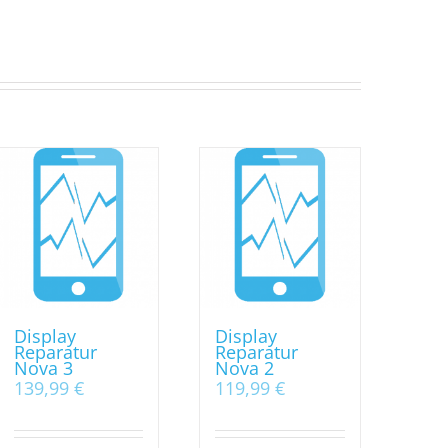
Display
Display
Reparatur
Reparatur
Nova 3
Nova 2
139,99
€
119,99
€