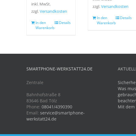
inkl. MwSt.
zzgl.
Versandkosten
zzgl.
Versandkosten
In den
Details
In den
Details
Warenkorb
Warenkorb
SMARTPHONE-WERKSTATT24.DE
AKTUELL
Zentrale
Sicherhe
Was mus
Bahnhofstraße 8
gebrauch
83646 Bad Tölz
beachte
Phone:
08041/4390390
Mit dem
Email:
service@smartphone-
werkstatt24.de