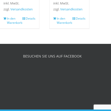
inkl. MwSt.
inkl. MwSt.
zzgl.
Versandkosten
zzgl.
Versandkosten
In den
Details
In den
Details
Warenkorb
Warenkorb
BESUCHEN SIE UNS AUF FACEBOOK