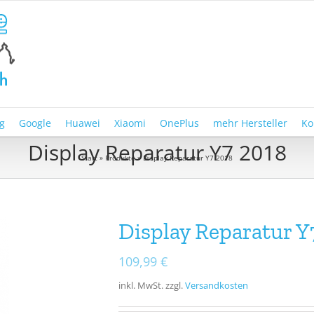
g
Google
Huawei
Xiaomi
OnePlus
mehr Hersteller
Ko
Display Reparatur Y7 2018
Start
»
Produkte
»
Display Reparatur Y7 2018
Display Reparatur Y
109,99
€
inkl. MwSt.
zzgl.
Versandkosten