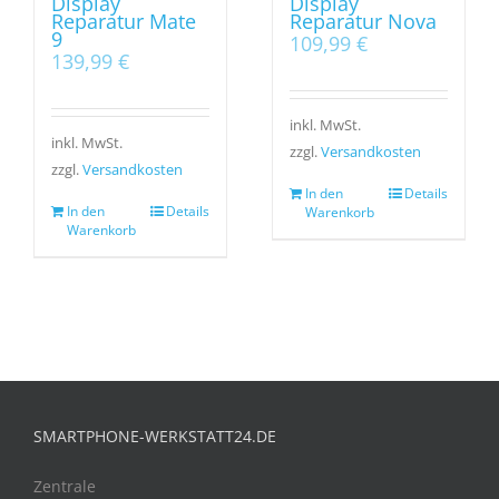
Display
Display
Reparatur Mate
Reparatur Nova
9
109,99
€
139,99
€
inkl. MwSt.
inkl. MwSt.
zzgl.
Versandkosten
zzgl.
Versandkosten
In den
Details
In den
Details
Warenkorb
Warenkorb
SMARTPHONE-WERKSTATT24.DE
Zentrale