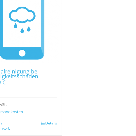
alreinigung bei
sigkeitsschaden
9
€
wSt.
rsandkosten
n
Details
nkorb