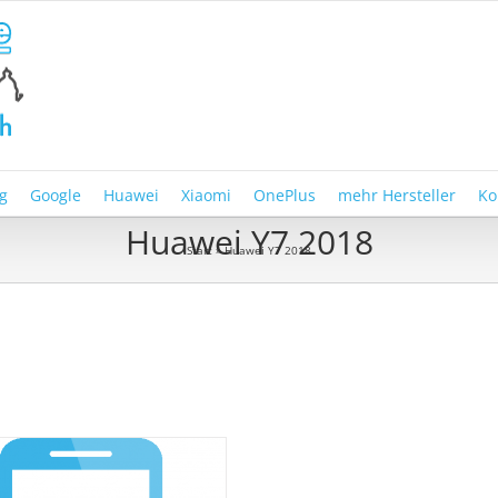
g
Google
Huawei
Xiaomi
OnePlus
mehr Hersteller
Ko
Huawei Y7 2018
Start
»
Huawei Y7 2018