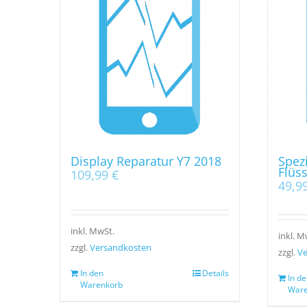
Display Reparatur Y7 2018
Spezi
Flüs
109,99
€
49,9
inkl. MwSt.
inkl. M
zzgl.
Versandkosten
zzgl.
Ve
In den
Details
In de
Warenkorb
Ware