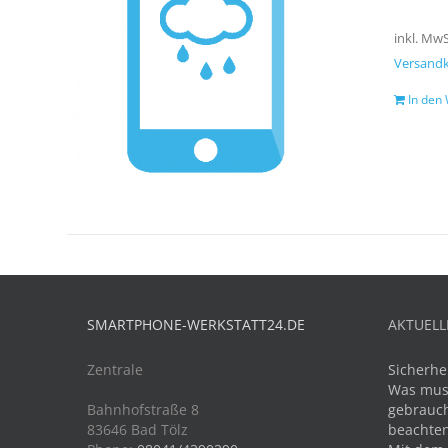
inkl. MwS
Versand
In den
SMARTPHONE-WERKSTATT24.DE
AKTUELL
Zentrale
Sicherhe
Was mus
Bahnhofstraße 8
gebrauch
83646 Bad Tölz
beachte