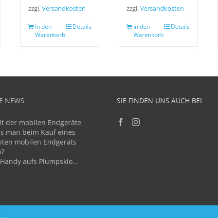
zzgl.
Versandkosten
zzgl.
Versandkosten
In den
Details
In den
Details
Warenkorb
Warenkorb
E NEWS
SIE FINDEN UNS AUCH BEI
it der mobilen Endgeräte
s man beim Kauf eines
ten mobilen Endgeräts
n?
 Handy aufs Plumpsklo…