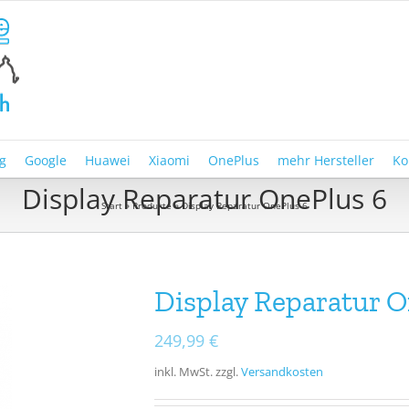
g
Google
Huawei
Xiaomi
OnePlus
mehr Hersteller
Ko
Display Reparatur OnePlus 6
Start
»
Produkte
»
Display Reparatur OnePlus 6
Display Reparatur O
249,99
€
inkl. MwSt.
zzgl.
Versandkosten