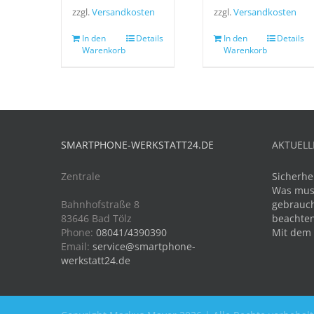
zzgl.
Versandkosten
zzgl.
Versandkosten
In den
Details
In den
Details
Warenkorb
Warenkorb
SMARTPHONE-WERKSTATT24.DE
AKTUELL
Zentrale
Sicherhe
Was mus
Bahnhofstraße 8
gebrauch
83646 Bad Tölz
beachte
Phone:
08041/4390390
Mit dem
Email:
service@smartphone-
werkstatt24.de