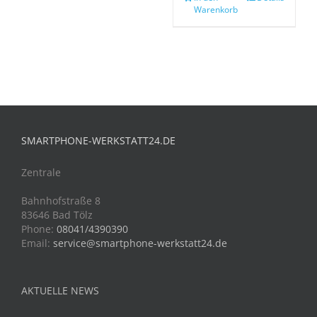
Warenkorb
SMARTPHONE-WERKSTATT24.DE
Zentrale
Bahnhofstraße 8
83646 Bad Tölz
Phone:
08041/4390390
Email:
service@smartphone-werkstatt24.de
AKTUELLE NEWS