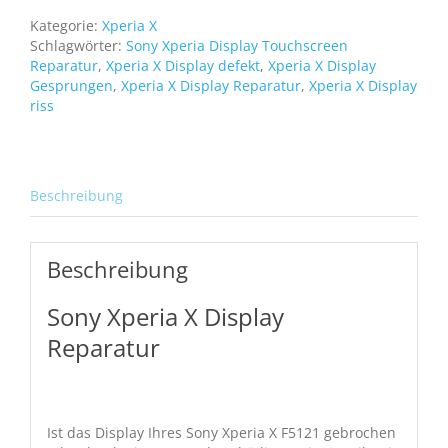
F5121
Kategorie:
Xperia X
Display
Schlagwörter:
Sony Xperia Display Touchscreen
LCD
Reparatur
,
Xperia X Display defekt
,
Xperia X Display
Bild
Gesprungen
,
Xperia X Display Reparatur
,
Xperia X Display
Touch
riss
Screen
Digitizer
Front
Menge
Beschreibung
Beschreibung
Sony Xperia X Display
Reparatur
Ist das Display Ihres Sony Xperia X F5121 gebrochen