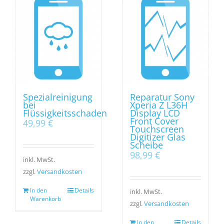
Spezialreinigung
Reparatur Sony
bei
Xperia Z L36H
Flüssigkeitsschaden
Display LCD
Front Cover
49,99
€
Touchscreen
Digitizer Glas
Scheibe
98,99
€
inkl. MwSt.
zzgl.
Versandkosten
In den
Details
inkl. MwSt.
Warenkorb
zzgl.
Versandkosten
In den
Details