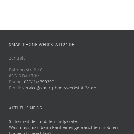
SMARTPHONE-WERKSTATT24.DE
Zentrale
Bahnhofstraße 8
83646 Bad Tölz
Phone:
08041/4390390
Email:
service@smartphone-werkstatt24.de
AKTUELLE NEWS
Sicherheit der mobilen Endgeräte
Was muss man beim Kauf eines gebrauchten mobilen
Endgeräts beachten?