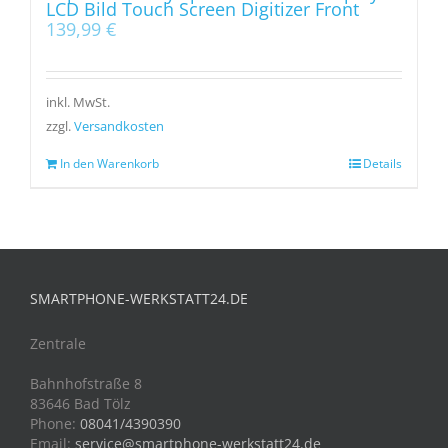
LCD Bild Touch Screen Digitizer Front
139,99
€
inkl. MwSt.
zzgl.
Versandkosten
In den Warenkorb
Details
SMARTPHONE-WERKSTATT24.DE
Zentrale
Bahnhofstraße 8
83646 Bad Tölz
Phone:
08041/4390390
Email:
service@smartphone-werkstatt24.de