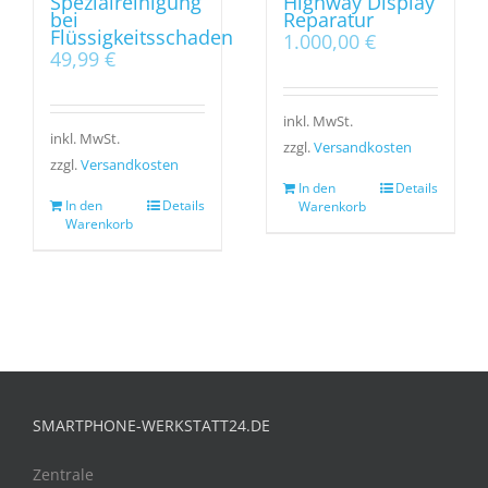
Spezialreinigung
Highway Display
bei
Reparatur
Flüssigkeitsschaden
1.000,00
€
49,99
€
inkl. MwSt.
inkl. MwSt.
zzgl.
Versandkosten
zzgl.
Versandkosten
In den
Details
In den
Details
Warenkorb
Warenkorb
SMARTPHONE-WERKSTATT24.DE
Zentrale