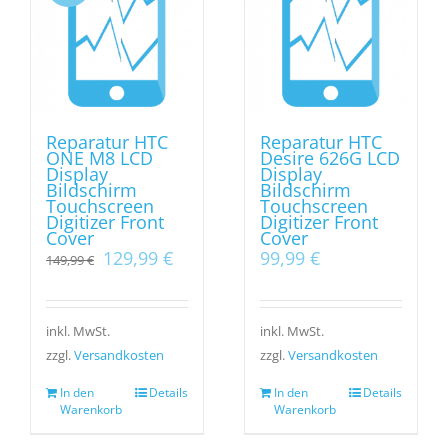
Reparatur HTC
Reparatur HTC
ONE M8 LCD
Desire 626G LCD
Display
Display
Bildschirm
Bildschirm
Touchscreen
Touchscreen
Digitizer Front
Digitizer Front
Cover
Cover
Ursprünglicher
Aktueller
129,99
€
99,99
€
149,99
€
Preis
Preis
war:
ist:
149,99 €
129,99 €.
inkl. MwSt.
inkl. MwSt.
zzgl.
Versandkosten
zzgl.
Versandkosten
In den
Details
In den
Details
Warenkorb
Warenkorb