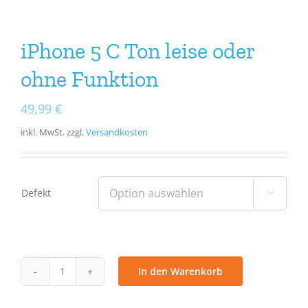
iPhone 5 C Ton leise oder
ohne Funktion
49,99
€
inkl. MwSt.
zzgl.
Versandkosten
Defekt

In den Warenkorb
iPhone
5
C