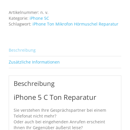
Ton
leise
Artikelnummer:
n. v.
oder
Kategorie:
iPhone 5C
ohne
Schlagwort:
iPhone Ton Mikrofon Hörmuschel Reparatur
Funktion
Menge
Beschreibung
Zusätzliche Informationen
Beschreibung
iPhone 5 C Ton Reparatur
Sie verstehen Ihre Gesprächspartner bei einem
Telefonat nicht mehr?
Oder auch bei eingehenden Anrufen erscheint
Ihnen Ihr Gegenüber äußerst leise?