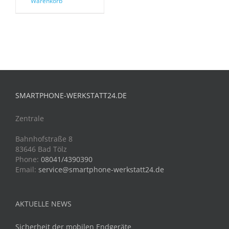
Warenkorb
SMARTPHONE-WERKSTATT24.DE
Zentrale
Bahnhofstraße 8
83646 Bad Tölz
Phone:
08041/4390390
Email:
service@smartphone-werkstatt24.de
AKTUELLE NEWS
Sicherheit der mobilen Endgeräte