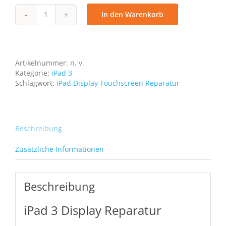
In den Warenkorb
Reparatur
iPad
3
Touchscreen
LCD
Artikelnummer:
n. v.
Digitizer
Kategorie:
iPad 3
Display
Schlagwort:
iPad Display Touchscreen Reparatur
Bildschirm
Glas
Front
Scheibe
Beschreibung
Menge
Zusätzliche Informationen
Beschreibung
iPad 3 Display Reparatur