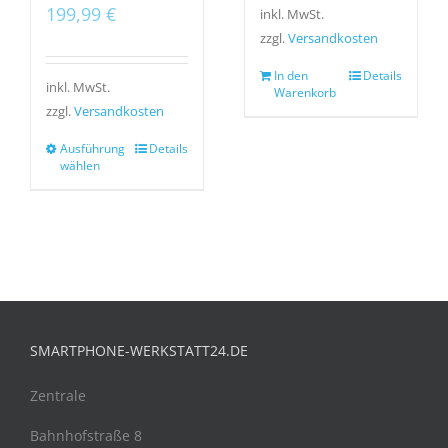
199,99
€
inkl. MwSt.
zzgl.
Versandkosten
In den
Details
inkl. MwSt.
Warenkorb
zzgl.
Versandkosten
Ausführung
Details
wählen
SMARTPHONE-WERKSTATT24.DE
Zentrale
Bahnhofstraße 8