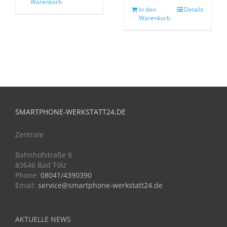
Warenkorb
In den
Details
Warenkorb
SMARTPHONE-WERKSTATT24.DE
Zentrale
Bahnhofstraße 8
83646 Bad Tölz
Phone:
08041/4390390
Email:
service@smartphone-werkstatt24.de
AKTUELLE NEWS