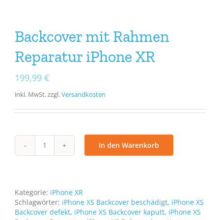
Backcover mit Rahmen
Reparatur iPhone XR
199,99
€
inkl. MwSt.
zzgl.
Versandkosten
In den Warenkorb
Backcover
mit
Rahmen
Reparatur
iPhone
Kategorie:
iPhone XR
XR
Schlagwörter:
iPhone XS Backcover beschädigt
,
iPhone XS
Menge
Backcover defekt
,
iPhone XS Backcover kaputt
,
iPhone XS