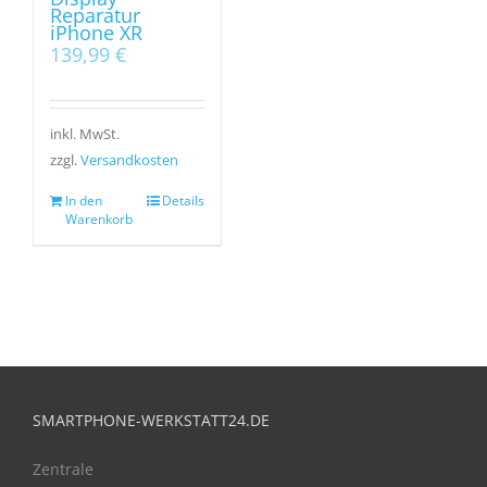
Reparatur
iPhone XR
139,99
€
inkl. MwSt.
zzgl.
Versandkosten
In den
Details
Warenkorb
SMARTPHONE-WERKSTATT24.DE
Zentrale