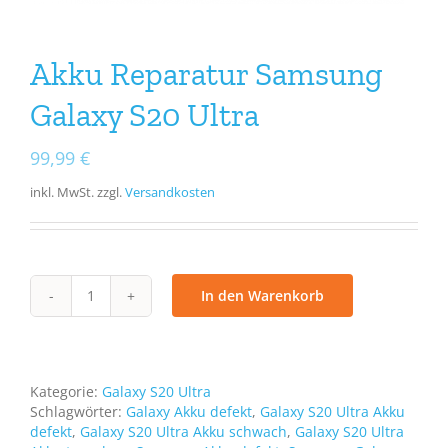
Akku Reparatur Samsung
Galaxy S20 Ultra
99,99
€
inkl. MwSt.
zzgl.
Versandkosten
In den Warenkorb
Akku
Reparatur
Samsung
Galaxy
S20
Kategorie:
Galaxy S20 Ultra
Ultra
Schlagwörter:
Galaxy Akku defekt
,
Galaxy S20 Ultra Akku
Menge
defekt
,
Galaxy S20 Ultra Akku schwach
,
Galaxy S20 Ultra