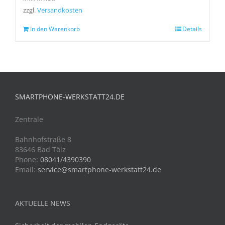
zzgl.
Versandkosten
In den Warenkorb
Details
SMARTPHONE-WERKSTATT24.DE
Zentrale
Bahnhofstraße 8
83646 Bad Tölz
Phone:
08041/4390390
Email:
service@smartphone-werkstatt24.de
AKTUELLE NEWS