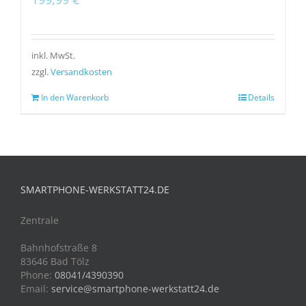
inkl. MwSt.
zzgl.
Versandkosten
In den Warenkorb
Details
SMARTPHONE-WERKSTATT24.DE
Zentrale
Bahnhofstraße 8
83646 Bad Tölz
Phone:
08041/4390390
Email:
service@smartphone-werkstatt24.de