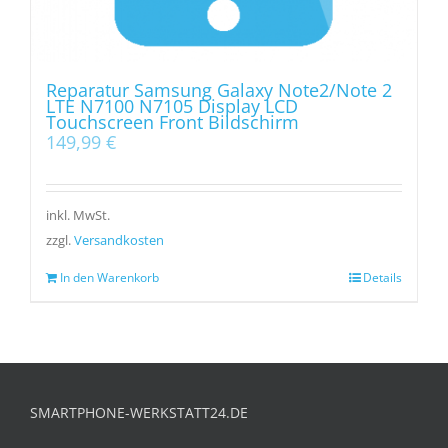
Reparatur Samsung Galaxy Note2/Note 2
LTE N7100 N7105 Display LCD
Touchscreen Front Bildschirm
149,99
€
inkl. MwSt.
zzgl.
Versandkosten
In den Warenkorb
Details
SMARTPHONE-WERKSTATT24.DE