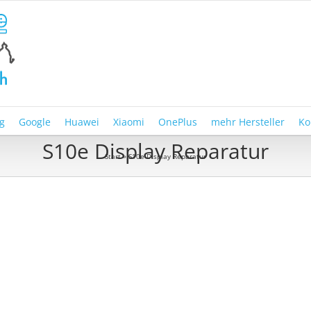
g
Google
Huawei
Xiaomi
OnePlus
mehr Hersteller
Ko
S10e Display Reparatur
Start
»
S10e Display Reparatur