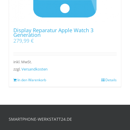
Display Reparatur Apple Watch 3
Generation
279,99
€
inkl. MwSt.
zzgl.
Versandkosten
In den Warenkorb
Details
SMARTPHONE-WERKSTATT24.DE