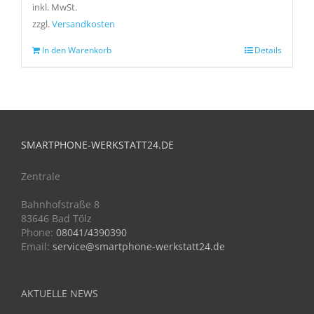
inkl. MwSt.
zzgl.
Versandkosten
In den Warenkorb
Details
SMARTPHONE-WERKSTATT24.DE
Zentrale
Bahnhofstraße 8
83646 Bad Tölz
Phone:
08041/4390390
Email:
service@smartphone-werkstatt24.de
AKTUELLE NEWS