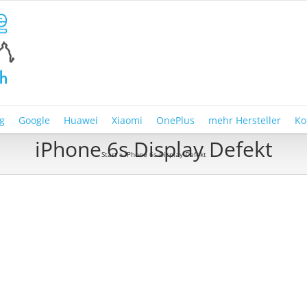
g
Google
Huawei
Xiaomi
OnePlus
mehr Hersteller
Ko
iPhone 6s Display Defekt
Start
»
iPhone 6s Display Defekt