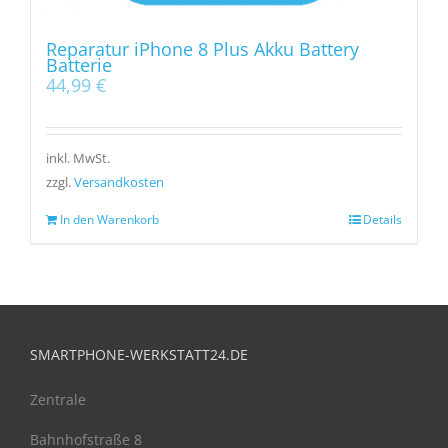
Reparatur iPhone 8 Plus Akku Battery
Batterie
44,99
€
inkl. MwSt.
zzgl.
Versandkosten
In den Warenkorb
Details
SMARTPHONE-WERKSTATT24.DE
Zentrale
Bahnhofstraße 8