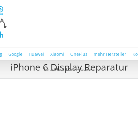
g
Google
Huawei
Xiaomi
OnePlus
mehr Hersteller
Ko
iPhone 6 Display Reparatur
Start
»
iPhone 6 Display Reparatur