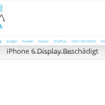
g
Google
Huawei
Xiaomi
OnePlus
mehr Hersteller
Ko
iPhone 6 Display Beschädigt
Start
»
iPhone 6 Display Beschädigt