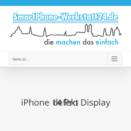
Zum
Inhalt
springen
Gehe zu ...
iPhone 14 Pro Display defekt