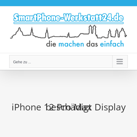
Zum
Inhalt
springen
Gehe zu ...
iPhone 12 Pro Max Display beschädigt