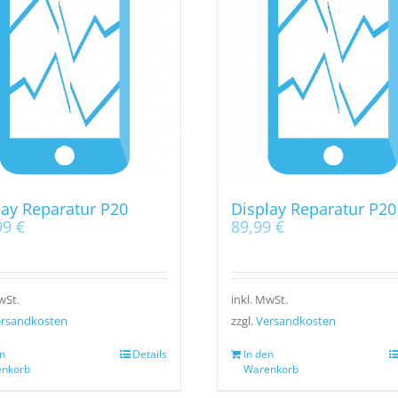
lay Reparatur P20
Display Reparatur P20 
99
€
89,99
€
wSt.
inkl. MwSt.
rsandkosten
zzgl.
Versandkosten
n
Details
In den
nkorb
Warenkorb