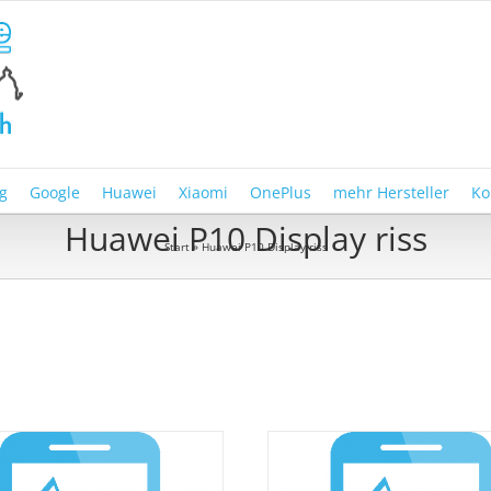
g
Google
Huawei
Xiaomi
OnePlus
mehr Hersteller
Ko
Huawei P10 Display riss
Start
»
Huawei P10 Display riss