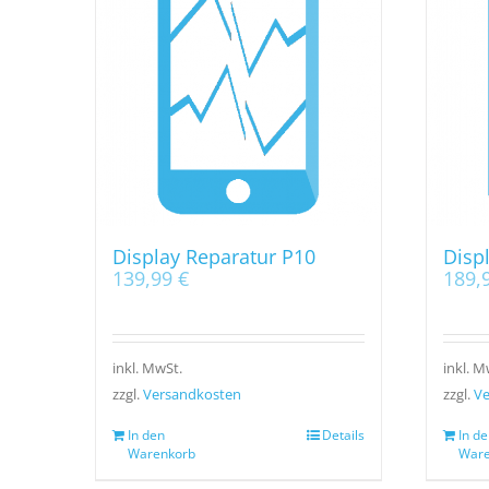
Display Reparatur P10
Disp
139,99
€
189,
inkl. MwSt.
inkl. M
zzgl.
Versandkosten
zzgl.
Ve
In den
Details
In de
Warenkorb
Ware