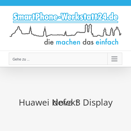
Zum
Inhalt
springen
Gehe zu ...
Huawei Nova 3 Display defekt