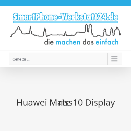
Zum
Inhalt
springen
Gehe zu ...
Huawei Mate 10 Display riss