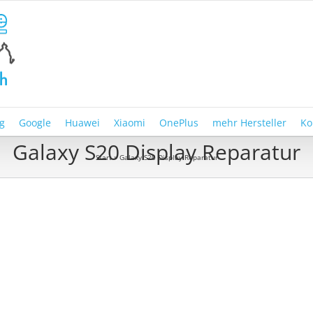
g
Google
Huawei
Xiaomi
OnePlus
mehr Hersteller
Ko
Galaxy S20 Display Reparatur
Start
»
Galaxy S20 Display Reparatur