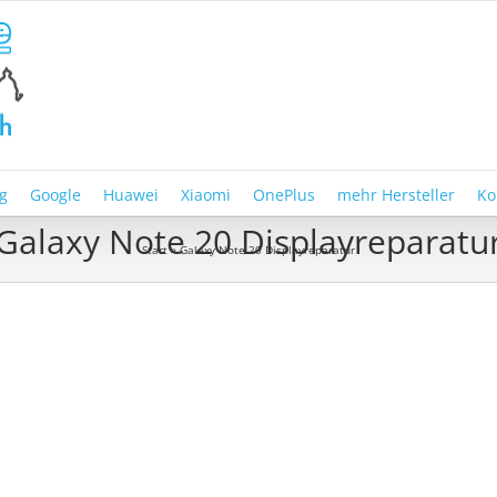
g
Google
Huawei
Xiaomi
OnePlus
mehr Hersteller
Ko
Galaxy Note 20 Displayreparatu
Start
»
Galaxy Note 20 Displayreparatur