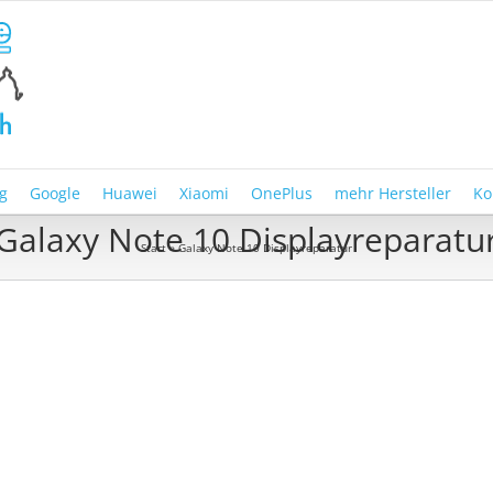
g
Google
Huawei
Xiaomi
OnePlus
mehr Hersteller
Ko
Galaxy Note 10 Displayreparatu
Start
»
Galaxy Note 10 Displayreparatur