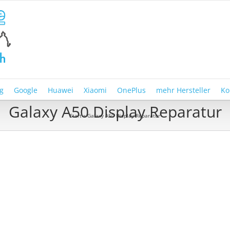
g
Google
Huawei
Xiaomi
OnePlus
mehr Hersteller
Ko
Galaxy A50 Display Reparatur
Start
»
Galaxy A50 Display Reparatur