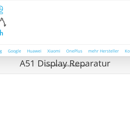
g
Google
Huawei
Xiaomi
OnePlus
mehr Hersteller
Ko
A51 Display Reparatur
Start
»
A51 Display Reparatur