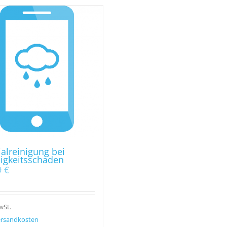
alreinigung bei
sigkeitsschaden
9
€
wSt.
rsandkosten