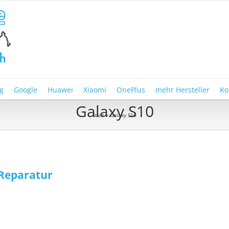
g
Google
Huawei
Xiaomi
OnePlus
mehr Hersteller
Ko
Galaxy S10
Start
»
Galaxy S10
Reparatur