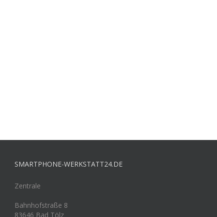
SMARTPHONE-WERKSTATT24.DE
Zentrale
Bahnhofstraße 8
83646 Bad Tölz