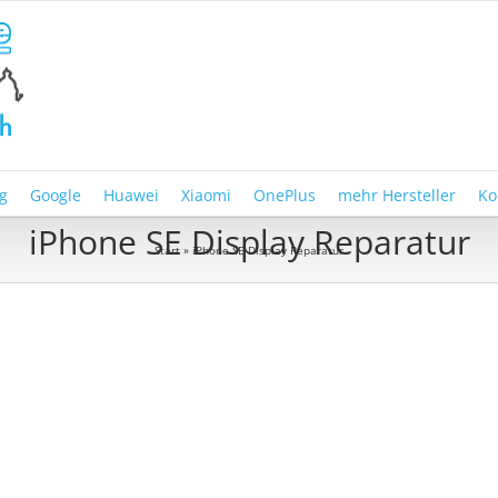
g
Google
Huawei
Xiaomi
OnePlus
mehr Hersteller
Ko
iPhone SE Display Reparatur
Start
»
iPhone SE Display Reparatur