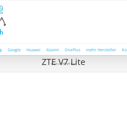
g
Google
Huawei
Xiaomi
OnePlus
mehr Hersteller
Ko
ZTE V7 Lite
Start
»
ZTE V7 Lite