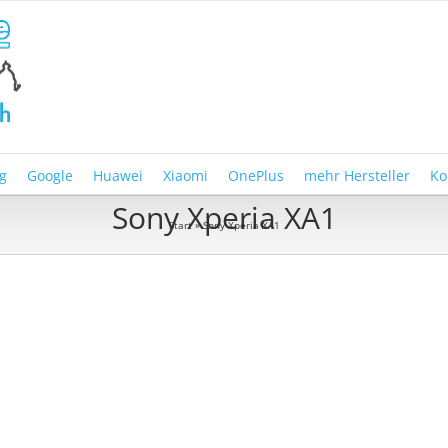
g
Google
Huawei
Xiaomi
OnePlus
mehr Hersteller
Ko
Sony Xperia XA1
Start
»
Sony Xperia XA1