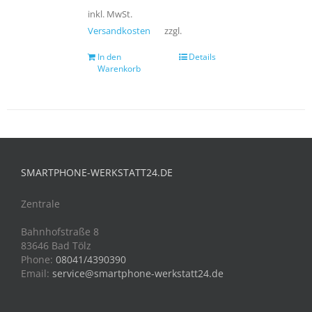
inkl. MwSt.
Versandkosten
zzgl.
In den
Details
Warenkorb
SMARTPHONE-WERKSTATT24.DE
Zentrale
Bahnhofstraße 8
83646 Bad Tölz
Phone:
08041/4390390
Email:
service@smartphone-werkstatt24.de