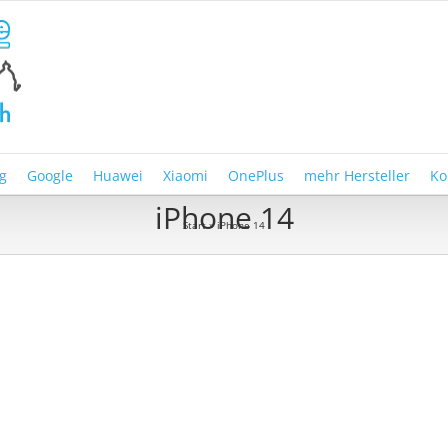
g
Google
Huawei
Xiaomi
OnePlus
mehr Hersteller
Ko
iPhone 14
Start
»
iPhone 14