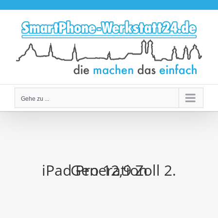
Zum
Inhalt
springen
Gehe zu ...
iPad Pro 12,9 Zoll 2. Generation