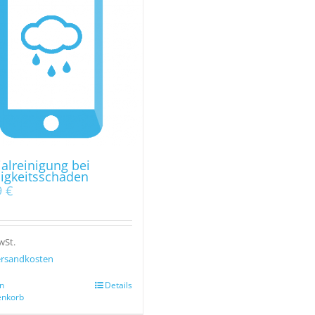
alreinigung bei
sigkeitsschaden
9
€
wSt.
rsandkosten
n
Details
nkorb