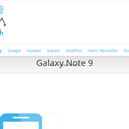
g
Google
Huawei
Xiaomi
OnePlus
mehr Hersteller
Ko
Galaxy Note 9
Start
»
Galaxy Note 9