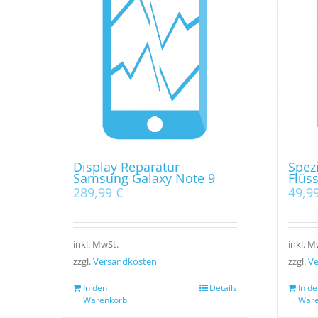
Display Reparatur
Spezi
Samsung Galaxy Note 9
Flüs
289,99
€
49,9
inkl. MwSt.
inkl. M
zzgl.
Versandkosten
zzgl.
Ve
In den
Details
In de
Warenkorb
Ware