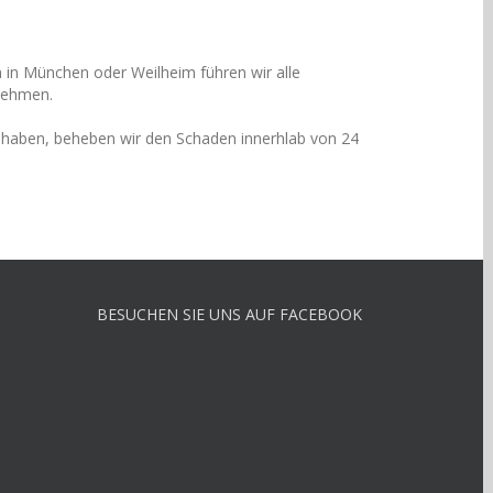
 in München oder Weilheim führen wir alle
tnehmen.
n haben, beheben wir den Schaden innerhlab von 24
BESUCHEN SIE UNS AUF FACEBOOK