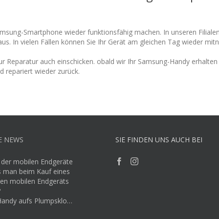
amsung-Smartphone wieder funktionsfähig machen. In unseren Filialen
s. In vielen Fällen können Sie Ihr Gerät am gleichen Tag wieder mi
ur Reparatur auch einschicken. obald wir Ihr Samsung-Handy erhalte
 repariert wieder zurück.
E NEWS
SIE FINDEN UNS AUCH BEI
t der mobilen Endgeräte
 man beim Kauf eines
en mobilen Endgeräts
?
Handy aufs Plumpsklo…