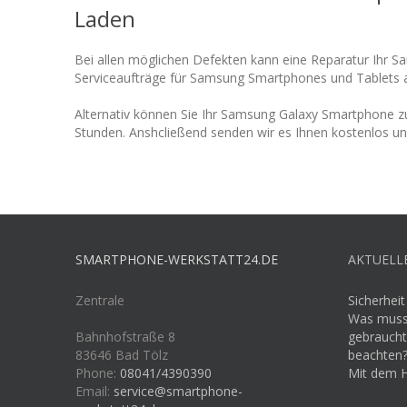
Laden
Bei allen möglichen Defekten kann eine Reparatur Ihr S
Serviceaufträge für Samsung Smartphones und Tablets au
Alternativ können Sie Ihr Samsung Galaxy Smartphone z
Stunden. Anshcließend senden wir es Ihnen kostenlos und
SMARTPHONE-WERKSTATT24.DE
AKTUELL
Zentrale
Sicherhei
Was muss
Bahnhofstraße 8
gebraucht
83646 Bad Tölz
beachten
Phone:
08041/4390390
Mit dem 
Email:
service@smartphone-